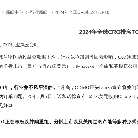
>
新闻中心
>
行业新闻
>
2024年全球CRO排名TOP10
2024年全球CRO排名TO
，
行业风云变幻。
CXO
球生物医药投融资数据下滑，行业竞争加剧等因素影响，
领域
CXO
的分拆上市（目前市值
亿美元），
被一个由私募股权公司
33
Syneos
024年，行业并不风平浪静。
1月底，
CDMO
巨头Lonza宣布将关
为订单问题。今年2月5日，诺和诺德宣布165亿美元收购Catalent
见好事。
XO正在积极以
并购重组
、分拆上市以及关闭过剩产能等多种形式