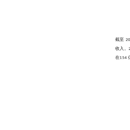
截至
2
收入。
在
154