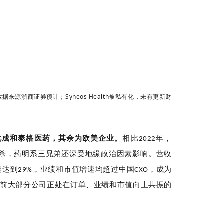
数据来源浙商证券预计；Syneos Health被私有化，未有更新财
化成和
泰格医药
，其余为欧美企业。
相比
年，
2022
双杀，药明系三兄弟还深受地缘政治因素影响。营收
速达到
，业绩和市值增速均超过中国
，成为
29%
CXO
目前大部分公司正处在订单、业绩和市值向上共振的