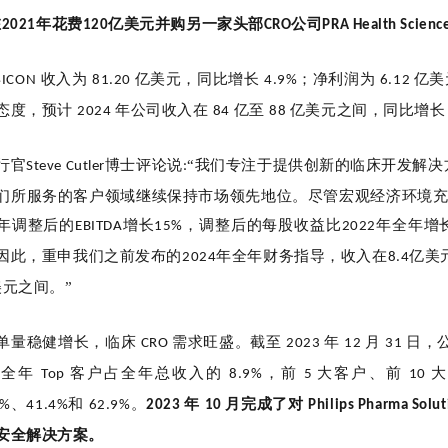
在
年花费
亿美元并购另一家头部
公司
2021
120
CRO
PRA Health Scienc
年
收入为
亿美元，同比增长
；净利润为
亿美
ICON
81.20
4.9%
6.12
态度，预计
年公司收入在
亿至
亿美元之间，同比增
2024
84
88
行官
博士评论说
“我们专注于提供创新的临床开发解决
Steve Cutler
:
们所服务的客户领域继续保持市场领先地位。尽管宏观经济环境
年调整后的
增长
，调整后的每股收益比
年全年增
EBITDA
15%
2022
因此，重申我们之前发布的
年全年财务指导，收入在
亿美
2024
8.4
美元之间。”
单量稳健增长，临床
需求旺盛。截至
年
月
日，
CRO
2023
12
31
年全年
客户占全年总收入的
，前
大客户、前
Top
8.9%
5
10
、
和
。
年
月完成了对
8%
41.4%
62.9%
2023
10
Philips Pharma Solu
安全解决方案。