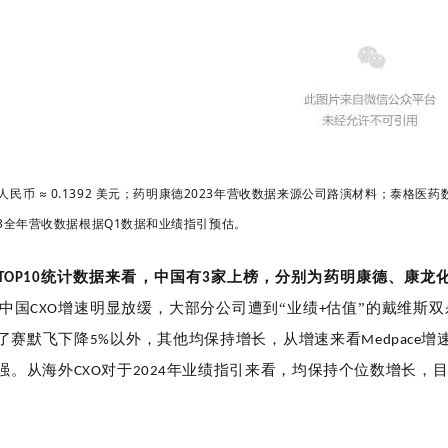
 人民币 ≈ 0.1392 美元；药明康德2023年营收数据来源公司路演材料；泰格医药
23全年营收数据根据Q1数据和业绩指引预估。
统计数据来看，中国有
家上榜，分别为药明康德、康龙
TOP10
3
中国
增速明显放缓，大部分公司遭到“业绩
估值”的戴维斯
CXO
+
了赛默飞下降
以外，其他均保持增长，从增速来看
增
5%
Medpace
强。从海外
对于
年业绩指引来看，均保持个位数增长，
CXO
2024