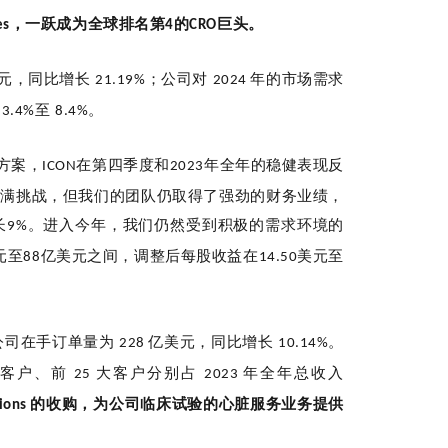
，
一跃成为全球排名第
的
巨头。
es
4
CRO
元，同比增长
；公司对
年的市场需求
21.19%
2024
长
至
。
3.4%
8.4%
方案，
在第四季度和
年全年的稳健表现反
ICON
2023
充满挑战，但我们的团队仍取得了强劲的财务业绩，
长
。进入今年，我们仍然受到积极的需求环境的
9%
元至
亿美元之间，调整后每股收益在
美元至
88
14.50
公司在手订单量为
亿美元，同比增长
。
228
10.14%
大客户、前
大客户分别占
年全年总收入
25
2023
的收购，为公司临床试验的心脏服务业务提供
tions