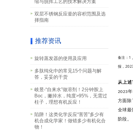
缩与脱挥工艺的技术解决方案
双层不锈钢反应釜的容积范围及选
择指南
推荐资讯
备注：1
旋转蒸发器的使用及应用
报，20
多肽纯化中的常见15个问题与解
答，妥妥的干货
从上述
岐昱-“自来水”做溶剂！2分钟胺上
年
2023
Boc，撇掉水，纯度>95%，无需过
方面除
柱子，理想有机反应！
全球最
陷阱！这类化学反应“害苦”多少有
阶段。
机合成化学家！做错多少有机化合
物！