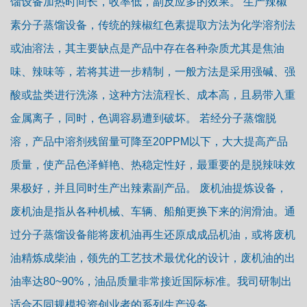
馏设备加热时间长，收率低，副反应多的效果。 生产辣椒
素分子蒸馏设备，传统的辣椒红色素提取方法为化学溶剂法
或油溶法，其主要缺点是产品中存在各种杂质尤其是焦油
味、辣味等，若将其进一步精制，一般方法是采用强碱、强
酸或盐类进行洗涤，这种方法流程长、成本高，且易带入重
金属离子，同时，色调容易遭到破坏。 若经分子蒸馏脱
溶，产品中溶剂残留量可降至20PPM以下，大大提高产品
质量，使产品色泽鲜艳、热稳定性好，最重要的是脱辣味效
果极好，并且同时生产出辣素副产品。 废机油提炼设备，
废机油是指从各种机械、车辆、船舶更换下来的润滑油。通
过分子蒸馏设备能将废机油再生还原成成品机油，或将废机
油精炼成柴油，领先的工艺技术最优化的设计，废机油的出
油率达80~90%，油品质量非常接近国际标准。我司研制出
适合不同规模投资创业者的系列生产设备。