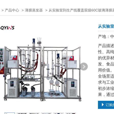
>
产品中心
>
薄膜蒸发器
>
从实验室到生产线覆盖双级60C玻璃薄膜
从实验室
产地：
产品描述
性、高纯
的优异
发、食
用价值
全场景
求与工
初步浓
果，通
订购热