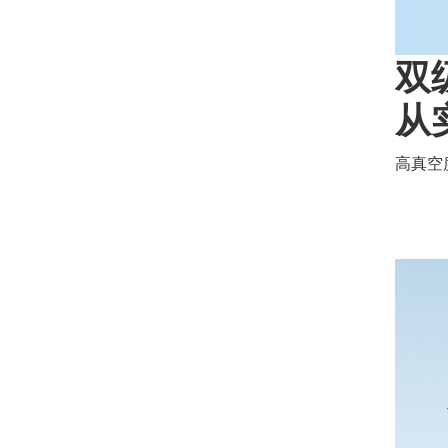
双
从
高真空