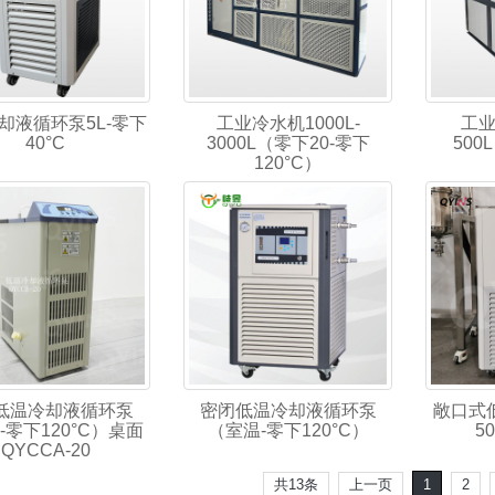
却液循环泵5L-零下
工业冷水机1000L-
工业
40°C
3000L（零下20-零下
500
120°C）
低温冷却液循环泵
密闭低温冷却液循环泵
敞口式
-零下120°C）桌面
（室温-零下120°C）
5
QYCCA-20
共13条
上一页
1
2