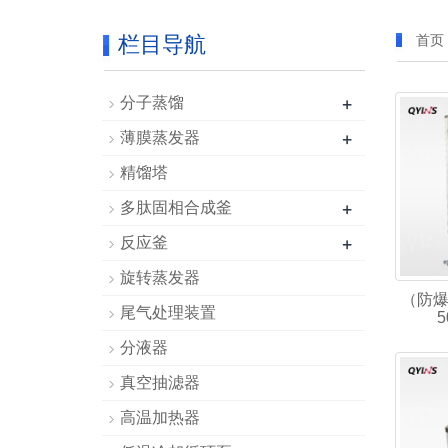
栏目导航
首页
+
分子蒸馏
+
薄膜蒸发器
精馏塔
+
多肽固相合成釜
+
反应釜
旋转蒸发器
（防
尾气处理装置
5
分液器
真空抽滤器
高温加热器