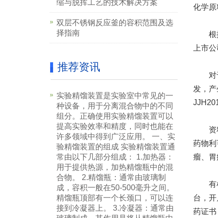
缩与脱挥工艺的技术解决方案
化学原
双层不锈钢反应釜的容积范围及选
择指南
根
上市公
推荐资讯
对于
发，产
实验精馏装置是实验室中常见的一
JJH
种设备，用于分离混合物中的不同
组分。正确使用实验精馏装置可以
提高实验效率和精度，同时也能在
资料显
许多领域中得到广泛应用。 一、实
药物利
验精馏装置的组成 实验精馏装置通
常由以下几部分组成： 1.加热器：
瘤、胃
用于提供热源，加热精馏瓶中的混
合物。 2.精馏瓶：通常由玻璃制
有机构
成，容积一般在50-500毫升之间。
精馏瓶顶部有一个长颈口，可以连
台，开
接到冷凝器上。 3.冷凝器：通常由
药证书