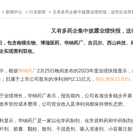
>
新闻中心
>
行业新闻
>
又有多药企集中披露业绩快报，这些企业营
又有多药企集中披露业绩快报，这
5日，包含南模生物、博瑞医药、华纳药厂、吉贝尔、
西山科技
、
企实现营利双收。
，根据
华纳药厂
2月25日晚间发布的2023年度业绩快报显示，公
%
；归属于上市公司股东的净利润约2.11亿元，
同比增加15.63%
绩增长，华纳药厂表示，报告期内，公司各项业务稳步开展，
效率管控成本费用，公司营业收入及净利润都保持增长态势。
显示，华纳药厂是一家以化学药制剂、化学
原料药
和中药制剂
片剂、胶囊、颗粒、散剂、干混悬剂、吸入溶液剂、小容量注射