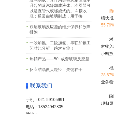
玻璃制成，其作用是将从精馏瓶中
升起的蒸汽冷却成液体。冷凝器可
以是直管式或螺旋式的。 4.接收
西
瓶：通常由玻璃制成，用于接
绩快报
55.79
双层玻璃反应釜的维护保养和故障
排除
对于业
一段加氢、二段加氢、串联加氢工
材收入
艺对比分析，绝对专业！
小幅放
热销产品——50L成套玻璃反应釜
根
反应结晶做大粒径，关键在于......
28.67
业务稳
联系我们
除以
手机：021-59105991
现归属
电话：13524942805
地址：