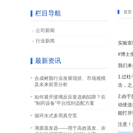
栏目导航
首页
公司新闻
行业新闻
实验室
#博士
最新资讯
我们来
1.过
合成树脂行业发展现状、市场规模
及未来前景分析
击，之
2.由
如何避开玻璃反应釜选购陷阱？在
“制药设备”平台找到适配方案
动使连
能打开
循环水式多用真空泵
注意！
薄膜蒸发器——用于高效蒸发、浓