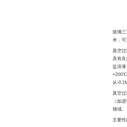
玻璃三
米，可
真空过
具有良
盐溶液
+20
从-0.1
真空过
（如进
领域。
主要性