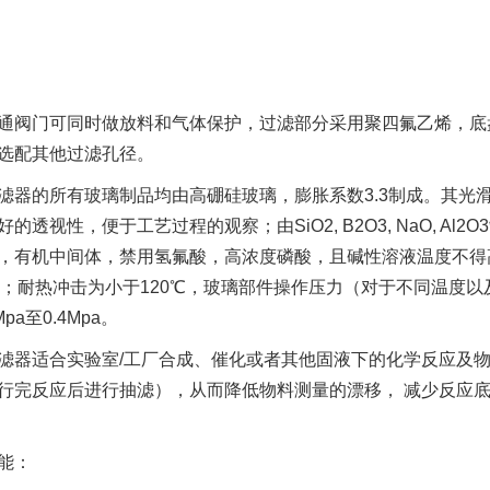
通阀门可同时做放料和气体保护，过滤部分采用聚四氟乙烯，底盘
选配其他过滤孔径。
滤器的所有玻璃制品均由高硼硅玻璃，膨胀系数3.3制成。其光
好的透视性，便于工艺过程的观察；由SiO2, B2O3, NaO, 
，有机中间体，禁用氢氟酸，高浓度磷酸，且碱性溶液温度不得高
0℃；耐热冲击为小于120℃，玻璃部件操作压力（对于不同温度
Mpa至0.4Mpa。
滤器适合实验室/工厂合成、催化或者其他固液下的化学反应及
行完反应后进行抽滤），从而降低物料测量的漂移， 减少反应
能：