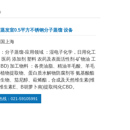
备
蒸发室0.5平方不锈钢分子蒸馏 设备
中国上海
：分子蒸馏-应用领域 ：湿电子化学，日用化工
 医药 添加剂 塑料 农药及表面活性剂-矿物油 工
CBD) 加工物料 ：各类油脂、精油羊毛酸、羊毛
植物提取物、蛋白质水解物防腐剂等 氨基酸酯
生物、茄尼醇、萜烯酯，合成及天然维生素(维
维生素E、B胡萝卜南)提取纯化CBD。
线：021-59105991