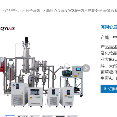
>
产品中心
>
分子蒸馏
>
高同心度蒸发室0.5平方不锈钢分子蒸馏 设
高同心度
产地：
产品描述
及化妆品
业大麻(
醇、天然
葡萄糖衍
生素A、
订购热