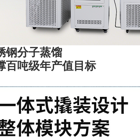
锈钢分子蒸馏
撑百吨级年产值目标