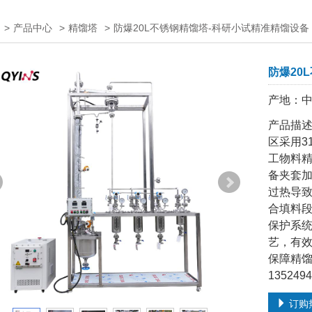
>
产品中心
>
精馏塔
>
防爆20L不锈钢精馏塔-科研小试精准精馏设备
防爆20
产地：
产品描述
区采用3
工物料精
备夹套
过热导
合填料
保护系
艺，有
保障精馏
135249
订购热