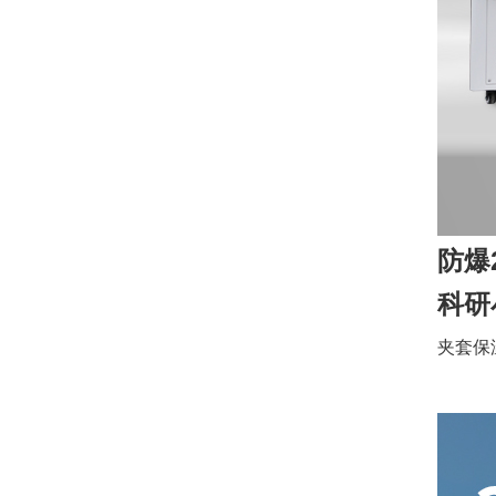
防爆
科研
夹套保