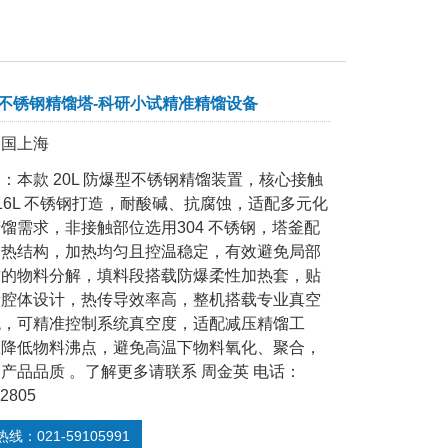
L不锈钢精馏塔-科研小试精准精馏设备
中国上海
：本款 20L 防爆型不锈钢精馏装置，核心接触
16L 不锈钢打造，耐酸碱、抗腐蚀，适配多元化
馏需求，非接触部位选用304 不锈钢，塔釜配
加热结构，加热均匀且控温稳定，有效避免局部
致的物料分解，填料段搭载防爆柔性加热套，贴
段腔体设计，热传导效率高，整机搭载专业真空
统，可精准控制系统真空度，适配减压精馏工
效降低物料沸点，避免高温下物料氧化、聚合，
产品品质 。了解更多请联系 周金英 电话：
42805
线：021-59105991