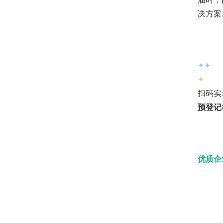
决方案
✦
✦
✦
扫码实
预登记
优质企