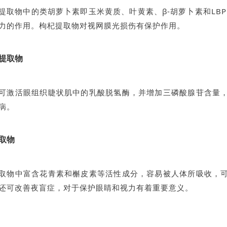
提取物中的类胡萝卜素即玉米黄质、叶黄素、β-胡萝卜素和LBP
力的作用。枸杞提取物对视网膜光损伤有保护作用。
提取物
可激活眼组织睫状肌中的乳酸脱氢酶，并增加三磷酸腺苷含量
病。
取物
取物中富含花青素和槲皮素等活性成分，容易被人体所吸收，
还可改善夜盲症，对于保护眼睛和视力有着重要意义。