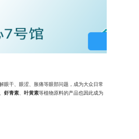
解眼干、眼涩、胀痛等眼部问题，成为大众日常
、
虾青素
、
叶黄素
等植物原料的产品也因此成为