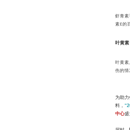
虾青素
素E的
叶黄素
叶黄素
伤的情
为助力
料，
“
中心
盛
届时，